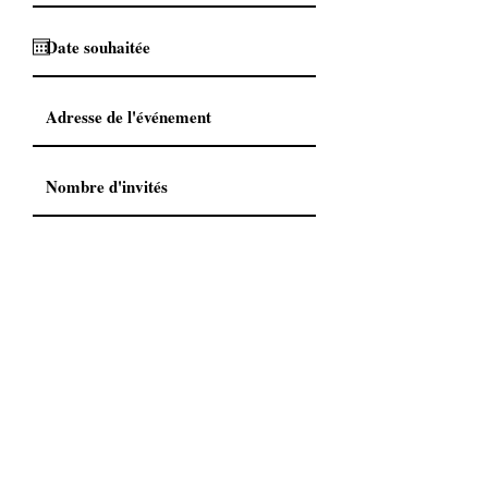
Demander un devis
© 2026 par Jordan Richier- Provence-Alpes-Côte d'Azur -
Siret
88914480400016 - 06
.46.24.04.45 -
CGV
-